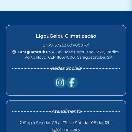
LigouGelou Climatização
CNPJ: 37.263.607/0001-74
Caraguatatuba SP
- Av. José Herculano, 5376, Jardim
Porto Novo, CEP 11667-000, Caraguatatuba, SP
Redes Sociais
Atendimento
Seg à Sex das 08 às 17hs e Sáb das 08 das 12hs
(12) 99112-2167