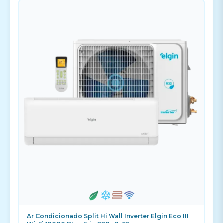
Ar Condicionado Split Hi Wall Inverter Elgin Eco III