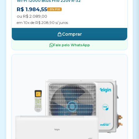
Wi-Fi 12000 Btus Frio 220v R-32
R$ 1.984,55
-5% PIX
ou R$ 2.089,00
em 10x de R$ 208,90 s/ juros
Comprar
Fale pelo WhatsApp