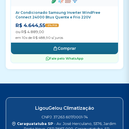
Ar Condicionado Samsung Inverter WindFree
Connect 24000 Btus Quente e Frio 220V
R$ 4.644,55
-5% PIX
ou R$ 4.889,00
em 10x de R$ 488,90 s/ juros
Comprar
Fale pelo WhatsApp
LigouGelou Climatização
CNPJ: 37.263.607/0001-74
Caraguatatuba SP
- Av. José Herculano, 5376, Jardim
Porto Novo, CEP 11667-000, Caraguatatuba, SP