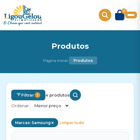
0
Produtos
›
Página Inicial
Produtos
Filtrar
4 produtos
1
Ordenar:
Marcas: Samsung
Limpar tudo