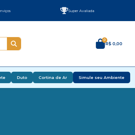
rviços
Super Avaliada
0
R$ 0,00
ete
Duto
Cortina de Ar
Simule seu Ambiente