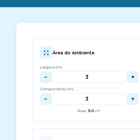
Área do Ambiente
Largura (m)
−
+
Comprimento (m)
−
+
Área:
9.0
m²