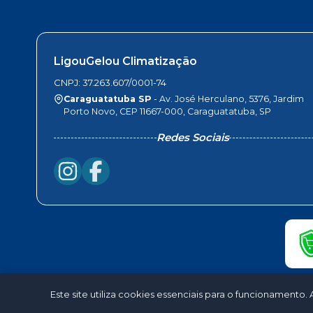
LigouGelou Climatização
CNPJ: 37.263.607/0001-74
Caraguatatuba SP
- Av. José Herculano, 5376, Jardim
Porto Novo, CEP 11667-000, Caraguatatuba, SP
Redes Sociais
Este site utiliza cookies essenciais para o funcionamen
©2026 - Lig