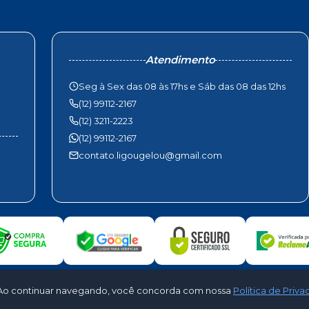
Atendimento
Seg à Sex das 08 às 17hs e Sáb das 08 das 12hs
(12) 99112-2167
(12) 3211-2223
(12) 99112-2167
contato.ligougelou@gmail.com
to. Ao continuar navegando, você concorda com nossa
Política de Priv
ouGelou Climatização. Todos os direitos reservados - Desenvolvido por
Cloud