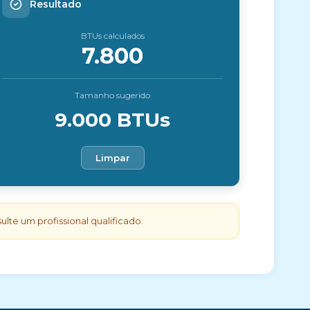
Resultado
BTUs calculados
7.800
Tamanho sugerido
9.000 BTUs
Limpar
te um profissional qualificado.