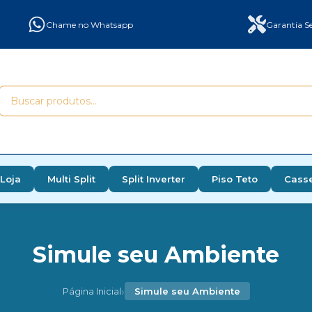
Chame no Whatsapp
Garantia Se
Loja
Multi Split
Split Inverter
Piso Teto
Cass
Simule seu Ambiente
›
Página Inicial
Simule seu Ambiente