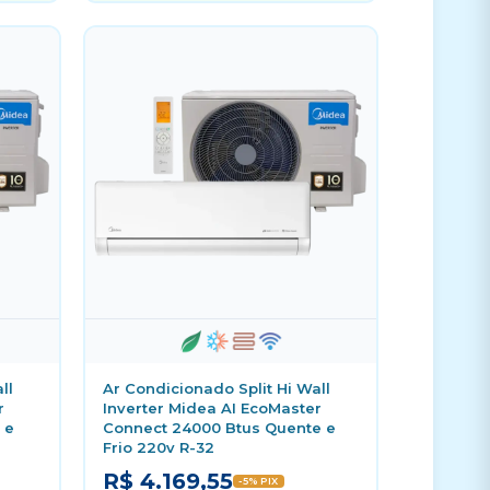
ll
Ar Condicionado Split Hi Wall
r
Inverter Midea AI EcoMaster
 e
Connect 24000 Btus Quente e
Frio 220v R-32
R$ 4.169,55
-5% PIX