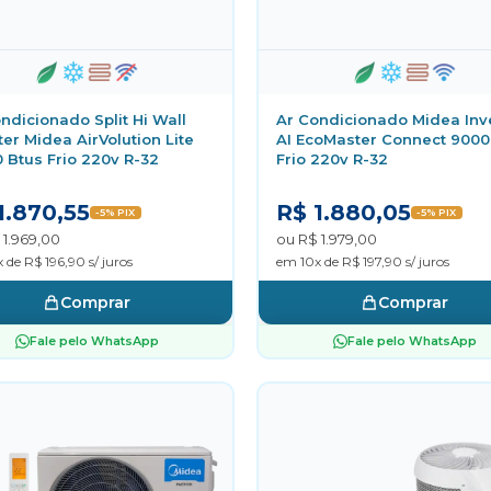
ndicionado Split Hi Wall
Ar Condicionado Midea Inv
ter Midea AirVolution Lite
AI EcoMaster Connect 9000
 Btus Frio 220v R-32
Frio 220v R-32
1.870,55
R$ 1.880,05
-5% PIX
-5% PIX
 1.969,00
ou R$ 1.979,00
 de R$ 196,90 s/ juros
em 10x de R$ 197,90 s/ juros
Comprar
Comprar
Fale pelo WhatsApp
Fale pelo WhatsApp