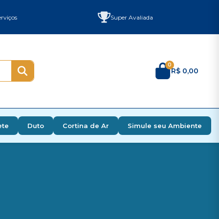
rviços
Super Avaliada
0
R$ 0,00
ete
Duto
Cortina de Ar
Simule seu Ambiente