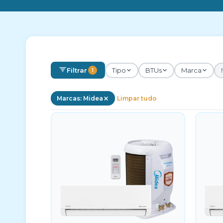
Filtrar
Tipo
BTUs
Marca
1
Marcas: Midea
Limpar tudo