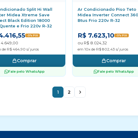
ndicionado Split Hi Wall
Ar Condicionado Piso Teto
rter Midea Xtreme Save
Midea Inverter Connect 36
ct Black Edition 18000
Btus Frio 220v R-32
Quente e Frio 220v R-32
4.416,55
R$ 7.623,10
-5% PIX
-5% PIX
 4.649,00
ou R$ 8.024,32
 de R$ 464,90 s/ juros
em 10x de R$ 802,43 s/ juros
Comprar
Comprar
Fale pelo WhatsApp
Fale pelo WhatsApp
1
2