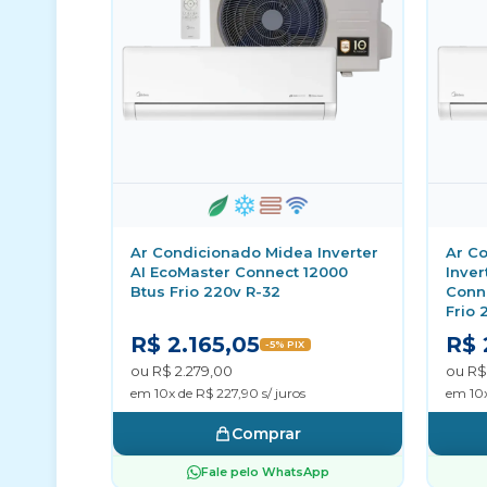
Ar Condicionado Midea Inverter
Ar Co
AI EcoMaster Connect 12000
Inver
Btus Frio 220v R-32
Conn
Frio 
R$ 2.165,05
R$ 
-5% PIX
ou R$ 2.279,00
ou R$
em 10x de R$ 227,90 s/ juros
em 10x
Comprar
Fale pelo WhatsApp