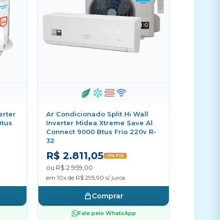
erter
Ar Condicionado Split Hi Wall
Btus
Inverter Midea Xtreme Save Al
Connect 9000 Btus Frio 220v R-
32
R$ 2.811,05
-5% PIX
ou R$ 2.959,00
em 10x de R$ 295,90 s/ juros
Comprar
Fale pelo WhatsApp