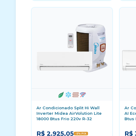
Ar Condicionado Split Hi Wall
Ar Co
Inverter Midea AirVolution Lite
AI E
18000 Btus Frio 220v R-32
Btus 
R$ 2.925,05
R$ 
-5% PIX