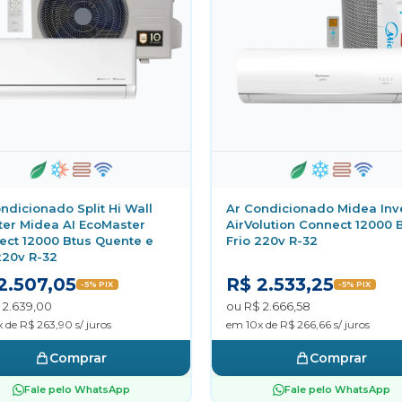
ndicionado Split Hi Wall
Ar Condicionado Midea Inv
ter Midea AI EcoMaster
AirVolution Connect 12000 
ect 12000 Btus Quente e
Frio 220v R-32
220v R-32
2.507,05
R$ 2.533,25
-5% PIX
-5% PIX
 2.639,00
ou R$ 2.666,58
 de R$ 263,90 s/ juros
em 10x de R$ 266,66 s/ juros
Comprar
Comprar
Fale pelo WhatsApp
Fale pelo WhatsApp