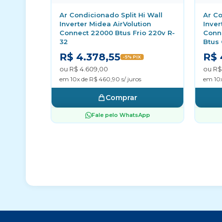
Ar Condicionado Split Hi Wall
Ar Co
Inverter Midea AirVolution
Inve
Connect 22000 Btus Frio 220v R-
Conne
32
Btus 
R$ 4.378,55
R$ 
-5% PIX
ou R$ 4.609,00
ou R$
em 10x de R$ 460,90 s/ juros
em 10x
Comprar
Fale pelo WhatsApp