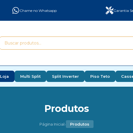
Chame no Whatsapp
Garantia Se
Loja
Multi Split
Split Inverter
Piso Teto
Cass
Produtos
›
Página Inicial
Produtos