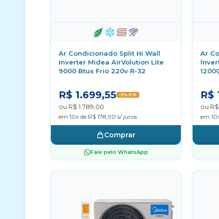
Ar Condicionado Split Hi Wall
Ar Co
Inverter Midea AirVolution Lite
Inver
9000 Btus Frio 220v R-32
12000
R$ 1.699,55
R$ 
-5% PIX
ou R$ 1.789,00
ou R$
em 10x de R$ 178,90 s/ juros
em 10x
Comprar
Fale pelo WhatsApp