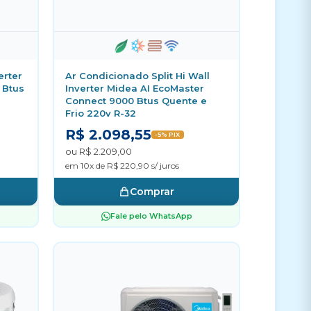
erter
Ar Condicionado Split Hi Wall
 Btus
Inverter Midea AI EcoMaster
Connect 9000 Btus Quente e
Frio 220v R-32
R$ 2.098,55
-5% PIX
ou R$ 2.209,00
em 10x de R$ 220,90 s/ juros
Comprar
Fale pelo WhatsApp