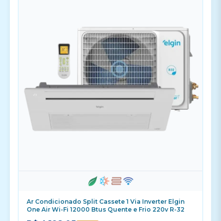
Ar Condicionado Split Cassete 1 Via Inverter Elgin
One Air Wi-Fi 12000 Btus Quente e Frio 220v R-32