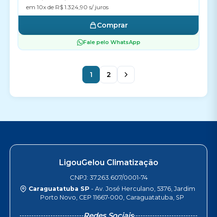
em 10x de R$ 1.324,90 s/ juros
Comprar
Fale pelo WhatsApp
1
2
LigouGelou Climatização
CNPJ: 37.263.607/0001-74
Caraguatatuba SP
- Av. José Herculano, 5376, Jardim
Porto Novo, CEP 11667-000, Caraguatatuba, SP
Redes Sociais