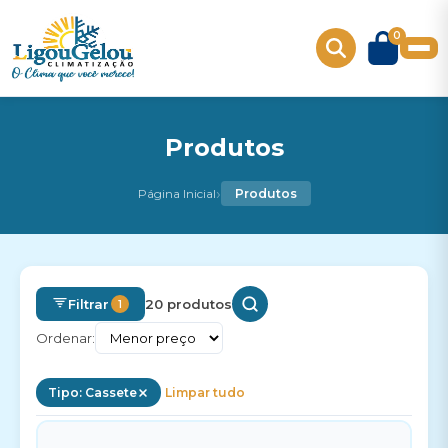
0
Produtos
›
Página Inicial
Produtos
Filtrar
20 produtos
1
Ordenar:
Tipo: Cassete
Limpar tudo