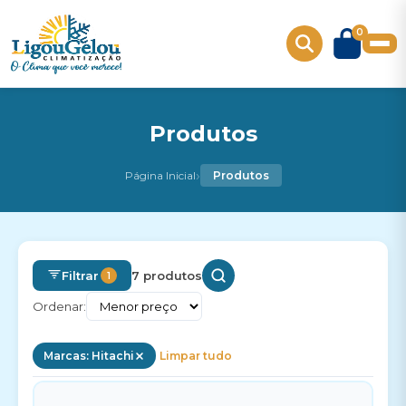
0
Produtos
›
Página Inicial
Produtos
Filtrar
7 produtos
1
Ordenar:
Marcas: Hitachi
Limpar tudo