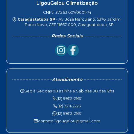
LigouGelou Climatização
CNPJ: 37.263.607/0001-74
Caraguatatuba SP
- Av. José Herculano, 5376, Jardim
Porto Novo, CEP 11667-000, Caraguatatuba, SP
Redes Sociais
Atendimento
Seg à Sex das 08 às 17hs e Sáb das 08 das 12hs
(12) 99112-2167
(12) 3211-2223
(12) 99112-2167
contato.ligougelou@gmail.com