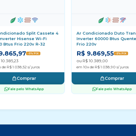
ndicionado Split Cassete 4
Ar Condicionado Duto Tra
Inverter Hisense Wi-Fi
Inverter 60000 Btus Quente
 Btus Frio 220v R-32
Frio 220v
9.865,97
R$ 9.869,55
-5% PIX
-5% PIX
 10.385,23
ou R$ 10.389,00
 de R$ 1.038,52 s/ juros
em 10x de R$ 1.038,90 s/ juros
Comprar
Comprar
Fale pelo WhatsApp
Fale pelo WhatsApp