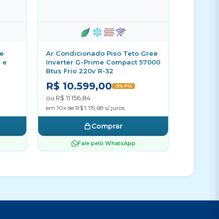
ne
Ar Condicionado Piso Teto Gree
 e
Inverter G-Prime Compact 57000
Btus Frio 220v R-32
R$ 10.599,00
-5% PIX
ou R$ 11.156,84
em 10x de R$ 1.115,68 s/ juros
Comprar
Fale pelo WhatsApp