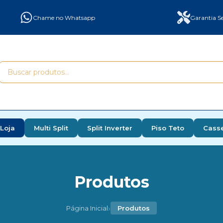
Chame no Whatsapp
Garantia Se
Loja
Multi Split
Split Inverter
Piso Teto
Cass
Produtos
›
Página Inicial
Produtos