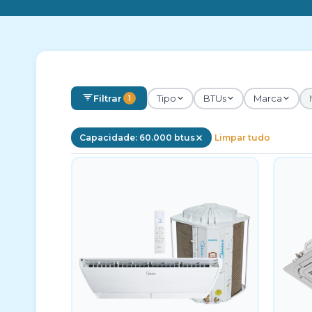
Filtrar
Tipo
BTUs
Marca
1
Capacidade: 60.000 btus
Limpar tudo