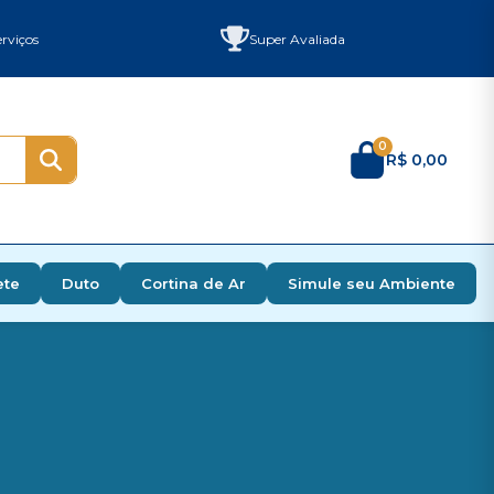
rviços
Super Avaliada
0
R$ 0,00
ete
Duto
Cortina de Ar
Simule seu Ambiente