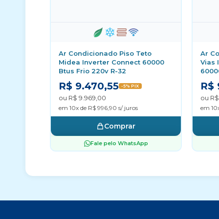
Ar Condicionado Piso Teto
Ar Co
Midea Inverter Connect 60000
Vias 
Btus Frio 220v R-32
60000
R$ 9.470,55
R$ 
-5% PIX
ou R$ 9.969,00
ou R$
em 10x de R$ 996,90 s/ juros
em 10x
Comprar
Fale pelo WhatsApp