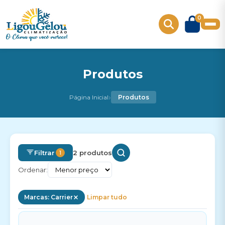
0
Produtos
›
Página Inicial
Produtos
Filtrar
2 produtos
1
Ordenar:
Marcas: Carrier
Limpar tudo