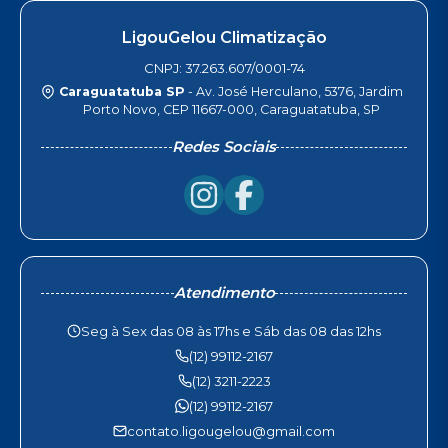
LigouGelou Climatização
CNPJ: 37.263.607/0001-74
Caraguatatuba SP
- Av. José Herculano, 5376, Jardim
Porto Novo, CEP 11667-000, Caraguatatuba, SP
Redes Sociais
Atendimento
Seg à Sex das 08 às 17hs e Sáb das 08 das 12hs
(12) 99112-2167
(12) 3211-2223
(12) 99112-2167
contato.ligougelou@gmail.com