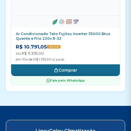
Ar Condicionado Teto Fujitsu Inverter 35000 Btus
Quente e Frio 220v R-32
R$ 10.791,05
-5% PIX
ou R$ 11.359,00
em 10x de R$ 1.135,90 s/ juros
Comprar
Fale pelo WhatsApp
LigouGelou Climatização