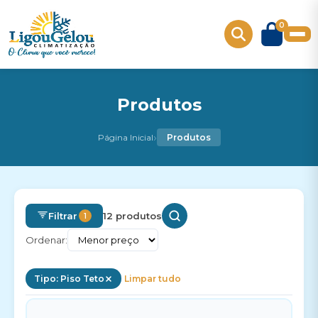
0
Produtos
›
Página Inicial
Produtos
Filtrar
12 produtos
1
Ordenar:
Tipo: Piso Teto
Limpar tudo