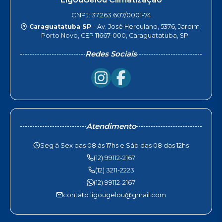
CNPJ: 37.263.607/0001-74
Caraguatatuba SP
- Av. José Herculano, 5376, Jardim
Porto Novo, CEP 11667-000, Caraguatatuba, SP
Redes Sociais
Atendimento
Seg à Sex das 08 às 17hs e Sáb das 08 das 12hs
(12) 99112-2167
(12) 3211-2223
(12) 99112-2167
contato.ligougelou@gmail.com