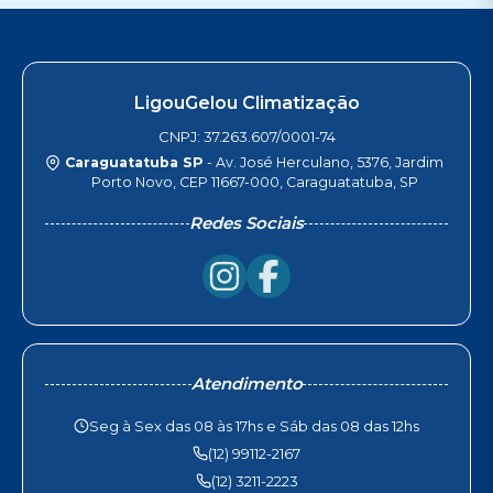
LigouGelou Climatização
CNPJ: 37.263.607/0001-74
Caraguatatuba SP
- Av. José Herculano, 5376, Jardim
Porto Novo, CEP 11667-000, Caraguatatuba, SP
Redes Sociais
Atendimento
Seg à Sex das 08 às 17hs e Sáb das 08 das 12hs
(12) 99112-2167
(12) 3211-2223