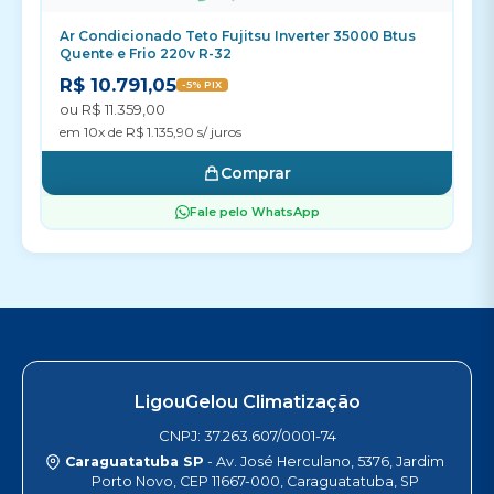
Ar Condicionado Teto Fujitsu Inverter 35000 Btus
Quente e Frio 220v R-32
R$ 10.791,05
-5% PIX
ou R$ 11.359,00
em 10x de R$ 1.135,90 s/ juros
Comprar
Fale pelo WhatsApp
LigouGelou Climatização
CNPJ: 37.263.607/0001-74
Caraguatatuba SP
- Av. José Herculano, 5376, Jardim
Porto Novo, CEP 11667-000, Caraguatatuba, SP