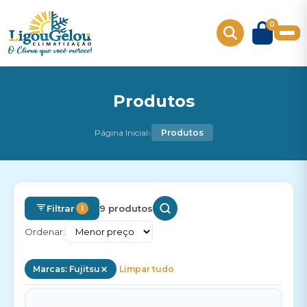
0
Produtos
›
Página Inicial
Produtos
Filtrar
9 produtos
1
Ordenar:
Marcas: Fujitsu
Limpar tudo