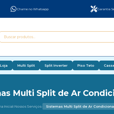
Chame no Whatsapp
Garantia Se
Loja
Multi Split
Split Inverter
Piso Teto
Cass
as Multi Split de Ar Condi
›
›
a Inicial
Nossos Serviços
Sistemas Multi Split de Ar Condicion