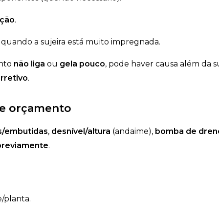
eção
.
quando a sujeira está muito impregnada.
ento
não liga
ou
gela pouco
, pode haver causa além da su
rretivo
.
de orçamento
s/embutidas
,
desnível/altura
(andaime),
bomba de dren
previamente
.
/planta.