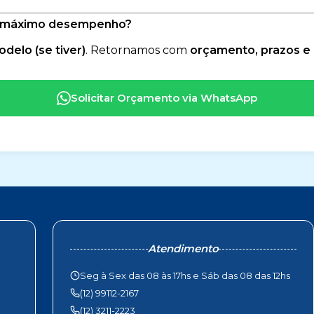
 no máximo desempenho?
delo (se tiver)
. Retornamos com
orçamento, prazos 
Solicitar Orçamento via WhatsApp
Atendimento
Seg à Sex das 08 às 17hs e Sáb das 08 das 12hs
(12) 99112-2167
(12) 3211-2223