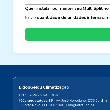
Quer instalar ou manter seu Multi Split
Envie
quantidade de unidades internas
,
mo
LigouGelou Climatização
CNPJ: 37.263.607/0001-74
Caraguatatuba SP
- Av. José Herculano, 5376, Jardim
Porto Novo, CEP 11667-000, Caraguatatuba, SP