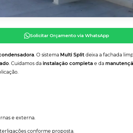
Solicitar Orçamento via WhatsApp
 condensadora
. O sistema
Multi Split
deixa a fachada lim
rado
. Cuidamos da
instalação completa
e da
manutenção
licação.
rnas e externa.
nterligações conforme proposta.