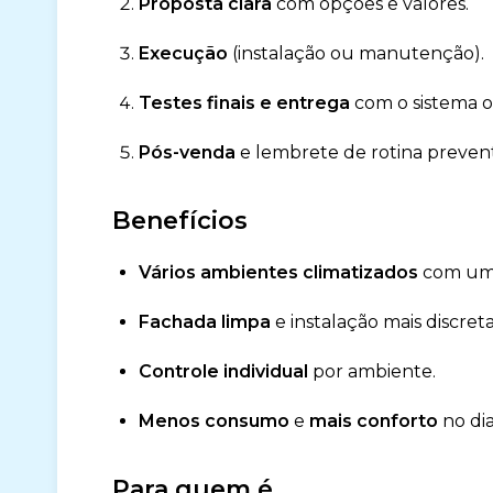
Proposta clara
com opções e valores.
Execução
(instalação ou manutenção).
Testes finais e entrega
com o sistema 
Pós-venda
e lembrete de rotina prevent
Benefícios
Vários ambientes climatizados
com uma
Fachada limpa
e instalação mais discreta
Controle individual
por ambiente.
Menos consumo
e
mais conforto
no dia
Para quem é