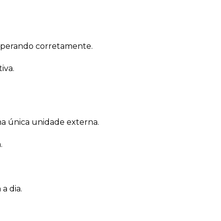
operando corretamente.
iva.
 única unidade externa.
.
 a dia.