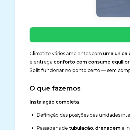
Climatize vários ambientes com
uma única
e entrega
conforto com consumo equilib
Split funcionar no ponto certo — sem comp
O que fazemos
Instalação completa
Definição das posições das unidades inte
Passagens de
tubulação
,
drenagem
e i