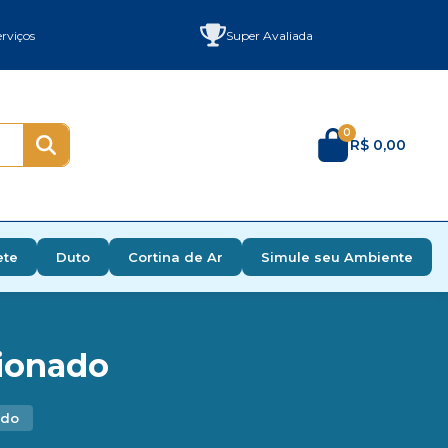
rviços
Super Avaliada
0
R$ 0,00
ete
Duto
Cortina de Ar
Simule seu Ambiente
cionado
ado