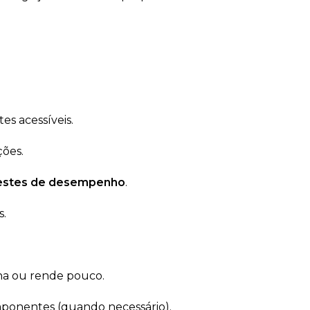
es acessíveis.
ções.
estes de desempenho
.
s.
ha ou rende pouco.
mponentes (quando necessário).