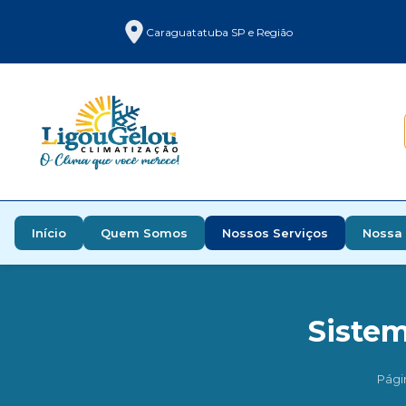
Caraguatatuba SP e Região
Início
Quem Somos
Nossos Serviços
Nossa 
Sistem
Págin