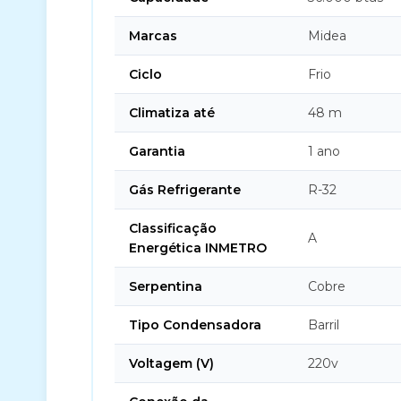
Marcas
Midea
Ciclo
Frio
Climatiza até
48 m
Garantia
1 ano
Gás Refrigerante
R-32
Classificação
A
Energética INMETRO
Serpentina
Cobre
Tipo Condensadora
Barril
Voltagem (V)
220v