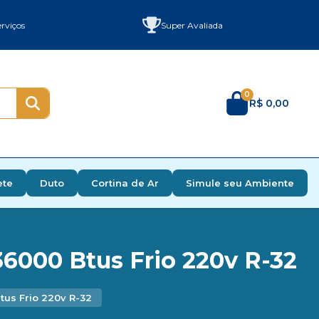
rviços
Super Avaliada
0
R$ 0,00
ete
Duto
Cortina de Ar
Simule seu Ambiente
36000 Btus Frio 220v R-32
tus Frio 220v R-32