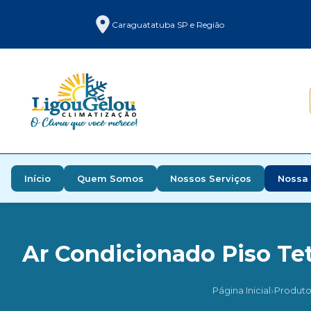
Caraguatatuba SP e Região
Início
Quem Somos
Nossos Serviços
Nossa 
Ar Condicionado Piso Tet
›
Página Inicial
Produto