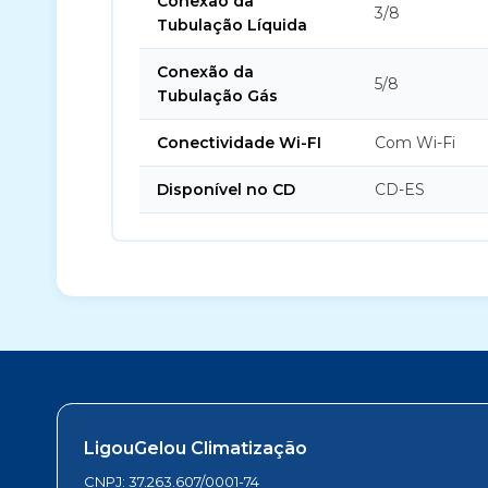
Conexão da
3/8
Tubulação Líquida
Conexão da
5/8
Tubulação Gás
Conectividade Wi-FI
Com Wi-Fi
Disponível no CD
CD-ES
LigouGelou Climatização
CNPJ: 37.263.607/0001-74