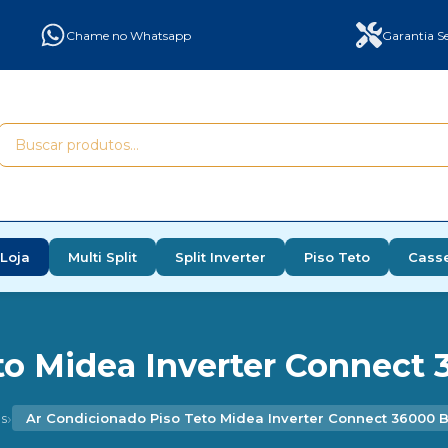
Chame no Whatsapp
Garantia Se
Loja
Multi Split
Split Inverter
Piso Teto
Cass
o Midea Inverter Connect 
›
s
Ar Condicionado Piso Teto Midea Inverter Connect 36000 B