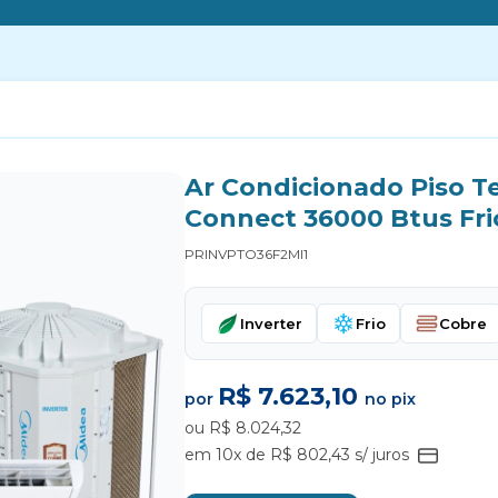
Ar Condicionado Piso Te
Connect 36000 Btus Fri
PRINVPTO36F2MI1
Inverter
Frio
Cobre
R$ 7.623,10
por
no pix
ou R$ 8.024,32
em 10x de R$ 802,43 s/ juros