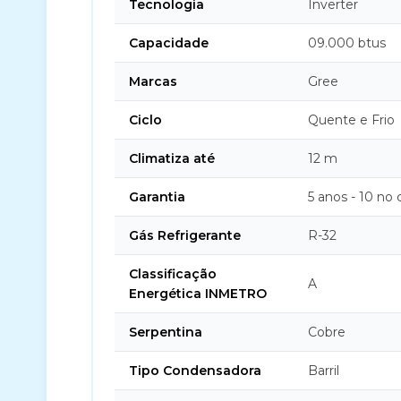
Tecnologia
Inverter
Capacidade
09.000 btus
Marcas
Gree
Ciclo
Quente e Frio
Climatiza até
12 m
Garantia
5 anos - 10 no
Gás Refrigerante
R-32
Classificação
A
Energética INMETRO
Serpentina
Cobre
Tipo Condensadora
Barril