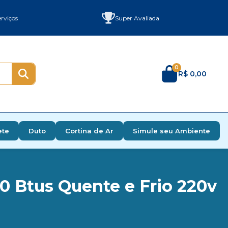
rviços
Super Avaliada
0
R$ 0,00
ete
Duto
Cortina de Ar
Simule seu Ambiente
0 Btus Quente e Frio 220v