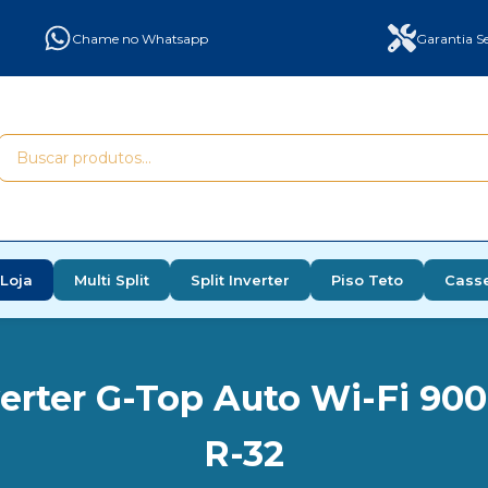
Chame no Whatsapp
Garantia Se
Loja
Multi Split
Split Inverter
Piso Teto
Cass
erter G-Top Auto Wi-Fi 900
R-32