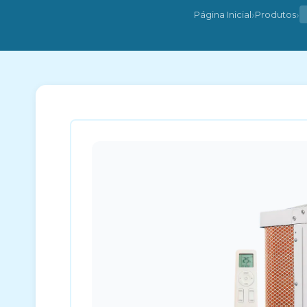
›
›
Página Inicial
Produtos