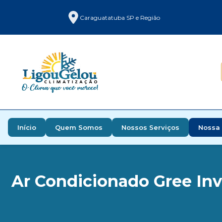
Caraguatatuba SP e Região
Início
Quem Somos
Nossos Serviços
Nossa 
Ar Condicionado Gree Inv