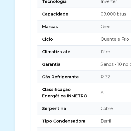
Tecnologia
Inverter
Capacidade
09.000 btus
Marcas
Gree
Ciclo
Quente e Frio
Climatiza até
12 m
Garantia
5 anos - 10 no
Gás Refrigerante
R-32
Classificação
A
Energética INMETRO
Serpentina
Cobre
Tipo Condensadora
Barril