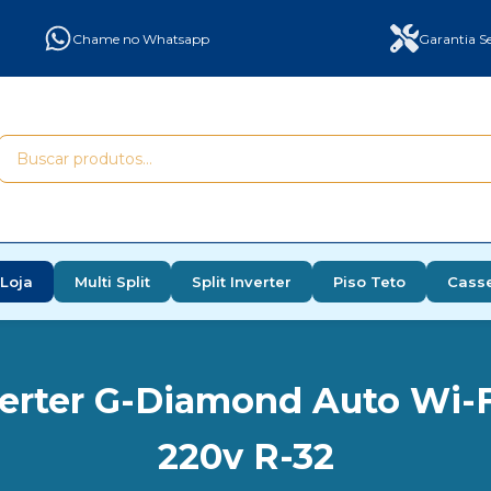
Chame no Whatsapp
Garantia Se
Loja
Multi Split
Split Inverter
Piso Teto
Cass
erter G-Diamond Auto Wi-F
220v R-32