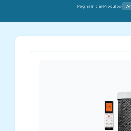
›
›
Página Inicial
Produtos
Ar