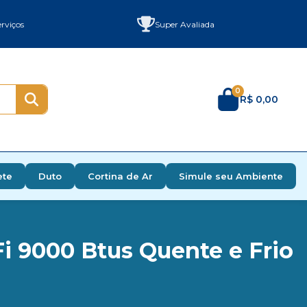
rviços
Super Avaliada
0
R$ 0,00
ete
Duto
Cortina de Ar
Simule seu Ambiente
i 9000 Btus Quente e Frio