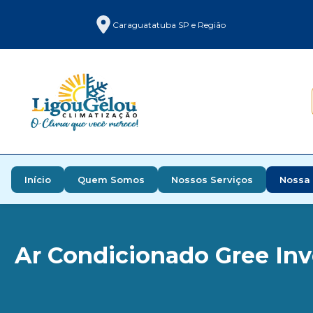
Caraguatatuba SP e Região
Início
Quem Somos
Nossos Serviços
Nossa 
Ar Condicionado Gree Inv