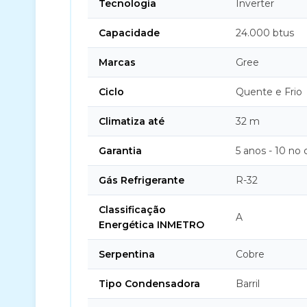
Tecnologia
Inverter
Capacidade
24.000 btus
Marcas
Gree
Ciclo
Quente e Frio
Climatiza até
32 m
Garantia
5 anos - 10 no
Gás Refrigerante
R-32
Classificação
A
Energética INMETRO
Serpentina
Cobre
Tipo Condensadora
Barril