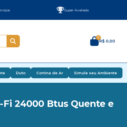
rviços
Super Avaliada
0
R$ 0,00
ete
Duto
Cortina de Ar
Simule seu Ambiente
-Fi 24000 Btus Quente e