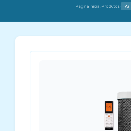
›
›
Página Inicial
Produtos
Ar