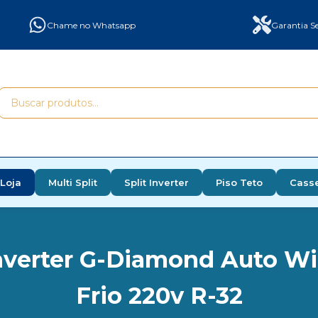
Chame no Whatsapp
Garantia Se
Loja
Multi Split
Split Inverter
Piso Teto
Cass
nverter G-Diamond Auto Wi
Frio 220v R-32