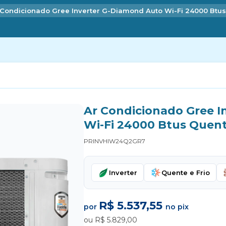
 Condicionado Gree Inverter G-Diamond Auto Wi-Fi 24000 Btus
Ar Condicionado Gree I
Wi-Fi 24000 Btus Quente
PRINVHIW24Q2GR7
Inverter
Quente e Frio
R$ 5.537,55
por
no pix
ou R$ 5.829,00