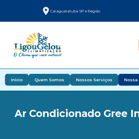
Caraguatatuba SP e Região
Início
Quem Somos
Nossos Serviços
Nossa 
Ar Condicionado Gree I