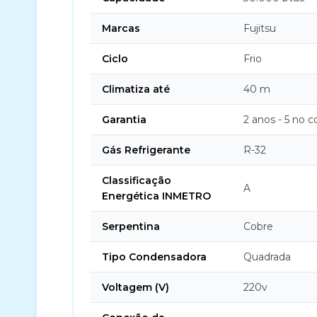
Marcas
Fujitsu
Ciclo
Frio
Climatiza até
40 m
Garantia
2 anos - 5 no 
Gás Refrigerante
R-32
Classificação
A
Energética INMETRO
Serpentina
Cobre
Tipo Condensadora
Quadrada
Voltagem (V)
220v