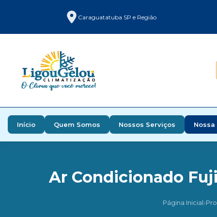
Caraguatatuba SP e Região
Início
Quem Somos
Nossos Serviços
Nossa 
Ar Condicionado Fuji
›
Página Inicial
Pro