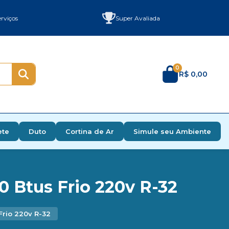
rviços
Super Avaliada
0
R$ 0,00
ete
Duto
Cortina de Ar
Simule seu Ambiente
0 Btus Frio 220v R-32
Frio 220v R-32