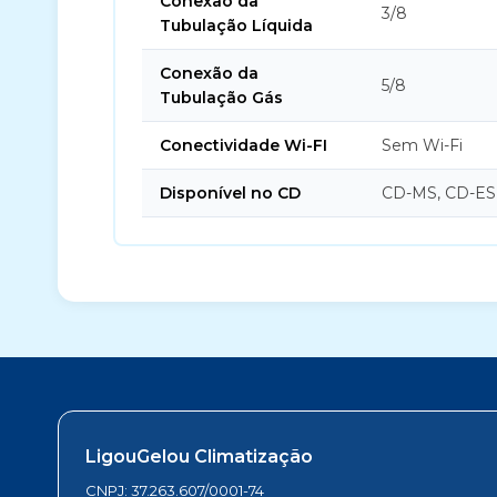
Conexão da
3/8
Tubulação Líquida
Conexão da
5/8
Tubulação Gás
Conectividade Wi-FI
Sem Wi-Fi
Disponível no CD
CD-MS, CD-ES
LigouGelou Climatização
CNPJ: 37.263.607/0001-74