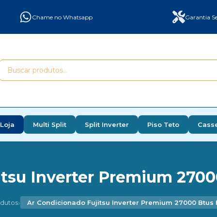
Chame no Whatsapp
Garantia Se
Loja
Multi Split
Split Inverter
Piso Teto
Cass
tsu Inverter Premium 2700
›
dutos
Ar Condicionado Fujitsu Inverter Premium 27000 Btus 