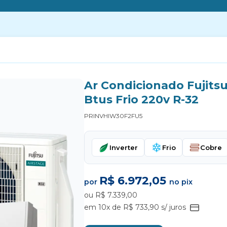
Ar Condicionado Fujits
Btus Frio 220v R-32
PRINVHIW30F2FU5
Inverter
Frio
Cobre
R$ 6.972,05
por
no pix
ou R$ 7.339,00
em 10x de R$ 733,90 s/ juros